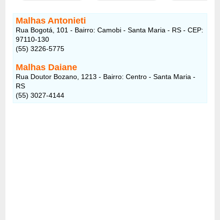
Malhas Antonieti
Rua Bogotá, 101 - Bairro: Camobi - Santa Maria - RS - CEP:
97110-130
(55) 3226-5775
Malhas Daiane
Rua Doutor Bozano, 1213 - Bairro: Centro - Santa Maria -
RS
(55) 3027-4144