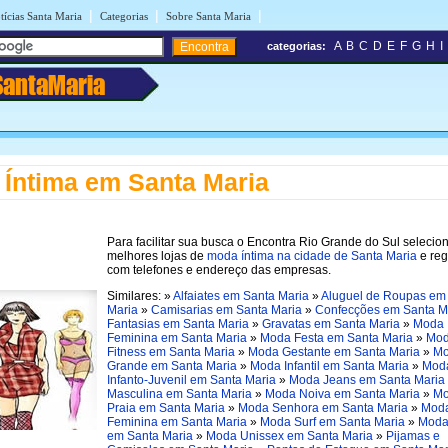
|
|
|
tícias Santa Maria
Categorias
Sobre Santa Maria
A
B
C
D
E
F
G
H
I
categorias:
SantaMaria
Íntima em Santa Maria
Para facilitar sua busca o Encontra Rio Grande do Sul selecio
melhores lojas de
moda íntima na cidade de Santa Maria
e reg
com telefones e endereço das empresas.
Similares: »
Alfaiates em Santa Maria
»
Aluguel de Roupas em
Maria
»
Camisarias em Santa Maria
»
Confecções em Santa M
Fantasias em Santa Maria
»
Gravatas em Santa Maria
»
Moda
Feminina em Santa Maria
»
Moda Festa em Santa Maria
»
Mo
Fitness em Santa Maria
»
Moda Gestante em Santa Maria
»
M
Grande em Santa Maria
»
Moda Infantil em Santa Maria
»
Mod
Infanto-Juvenil em Santa Maria
»
Moda Jeans em Santa Maria
Masculina em Santa Maria
»
Moda Noiva em Santa Maria
»
M
Praia em Santa Maria
»
Moda Senhora em Santa Maria
»
Moda
Feminina em Santa Maria
»
Moda Surf em Santa Maria
»
Moda
em Santa Maria
»
Moda Unissex em Santa Maria
»
Pijamas e