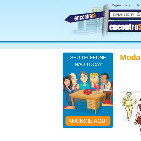
|
Página inicial
No
encontra
Moda 