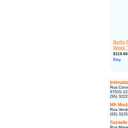
Intimatt
Rua Coron
97015-12
(55) 322
Mh Moda
Rua Venân
(55) 322
Santelle
Rua Marec