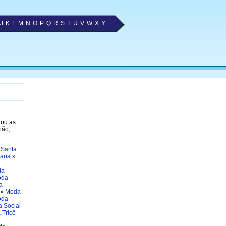
J
K
L
M
N
O
P
Q
R
S
T
U
V
W
X
Y
nou as
ião,
 Santa
aria
»
da
oda
a
»
Moda
oda
 Social
 Tricô