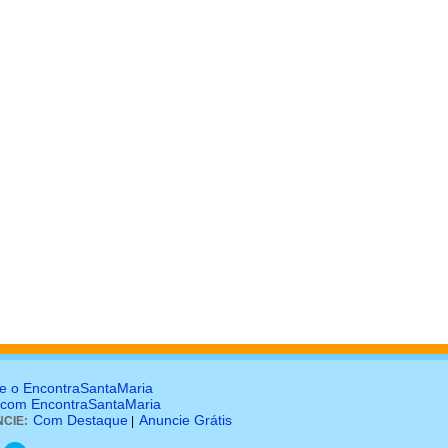
e o EncontraSantaMaria
 com EncontraSantaMaria
Com Destaque
Anuncie Grátis
CIE:
|