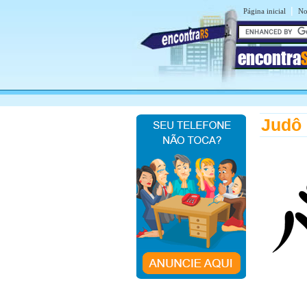
|
Página inicial
No
encontra
Judô 