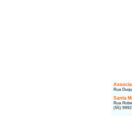
Associa
Rua Duque
Santa M
Rua Rober
(55) 999