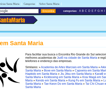
|
|
|
tícias Santa Maria
Categorias
Sobre Santa Maria
A
B
C
D
E
F
G
H
I
categorias:
SantaMaria
em Santa Maria
Para facilitar sua busca o Encontra Rio Grande do Sul selecio
melhores academias de
Judô na cidade de Santa Maria
e regi
telefones e endereço das empresas.
Similares: »
Academia de Artes Marciais em Santa Maria
»
Aik
Santa Maria
»
Boxe em Santa Maria
»
Capoeira em Santa Mar
Hapkido em Santa Maria
»
Jiu Jitsu em Santa Maria
»
Karatê 
Santa Maria
»
Kickboxing em Santa Maria
»
Krav Magá em Sa
Maria
»
Kendo em Santa Maria
»
Kung Fu em Santa Maria
»
L
Santa Maria
»
Tae Kwon Do em Santa Maria
»
Tai Chi Chuan 
Santa Maria