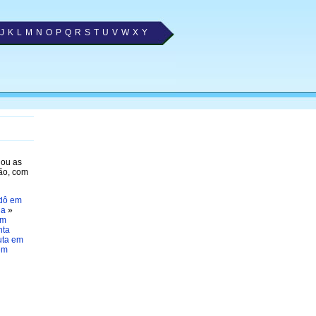
J
K
L
M
N
O
P
Q
R
S
T
U
V
W
X
Y
nou as
ão, com
idô em
ia
»
em
nta
uta em
em