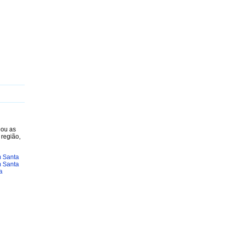
J
K
L
M
N
O
P
Q
R
S
T
U
V
W
X
Y
nou as
 região,
m Santa
m Santa
a