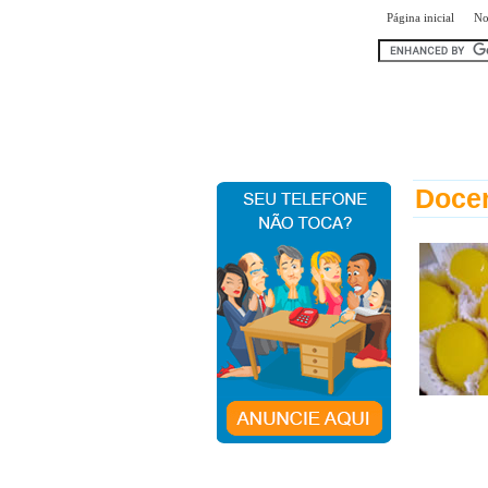
|
Página inicial
No
encontr
Docer