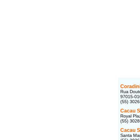
Coradin
Rua Douto
97015-01
(55) 302
Cacau 
Royal Pla
(55) 302
Cacau 
Santa Mar