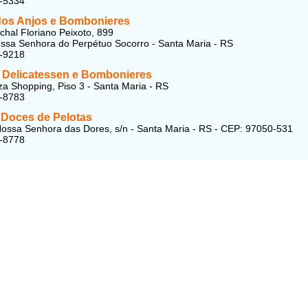
6-5334
 dos Anjos e Bombonieres
hal Floriano Peixoto, 899
ossa Senhora do Perpétuo Socorro - Santa Maria - RS
6-9218
e Delicatessen e Bombonieres
za Shopping, Piso 3 - Santa Maria - RS
8-8783
 Doces de Pelotas
ossa Senhora das Dores, s/n - Santa Maria - RS - CEP: 97050-531
8-8778