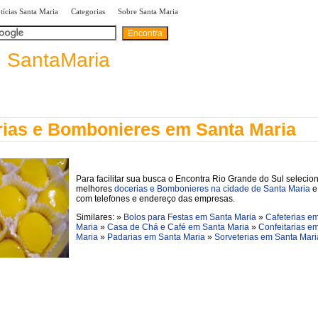
|
|
|
tícias Santa Maria
Categorias
Sobre Santa Maria
A
B
C
D
E
F
G
H
I
categorias:
a
SantaMaria
ias e Bombonieres em Santa Maria
Para facilitar sua busca o Encontra Rio Grande do Sul selecio
melhores
docerias e Bombonieres na cidade de Santa Maria
e
com telefones e endereço das empresas.
Similares: »
Bolos para Festas em Santa Maria
»
Cafeterias e
Maria
»
Casa de Chá e Café em Santa Maria
»
Confeitarias e
Maria
»
Padarias em Santa Maria
»
Sorveterias em Santa Mari