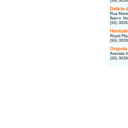
(55) 302
Delícia
Rua Marec
Bairro: N
(55) 302
Hential
Royal Pla
(55) 302
Orapois
Avenida N
(55) 302