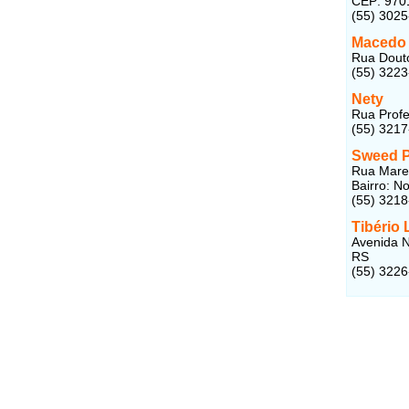
CEP: 970
(55) 302
Macedo 
Rua Douto
(55) 322
Nety
Rua Profe
(55) 321
Sweed P
Rua Marec
Bairro: N
(55) 321
Tibério
Avenida N
RS
(55) 322