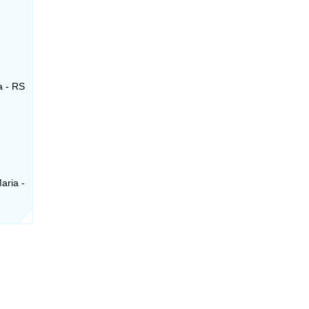
a - RS
aria -