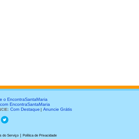
e o EncontraSantaMaria
 com EncontraSantaMaria
Com Destaque
Anuncie Grátis
CIE:
|
|
s do Serviço
Política de Privacidade