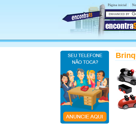
|
Página inicial
No
encontra
Brinq