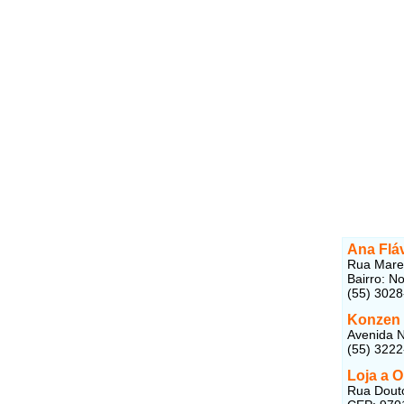
Ana Flá
Rua Marec
Bairro: N
(55) 302
Konzen 
Avenida N
(55) 322
Loja a O
Rua Douto