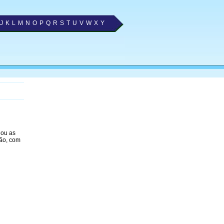
J
K
L
M
N
O
P
Q
R
S
T
U
V
W
X
Y
nou as
ão, com