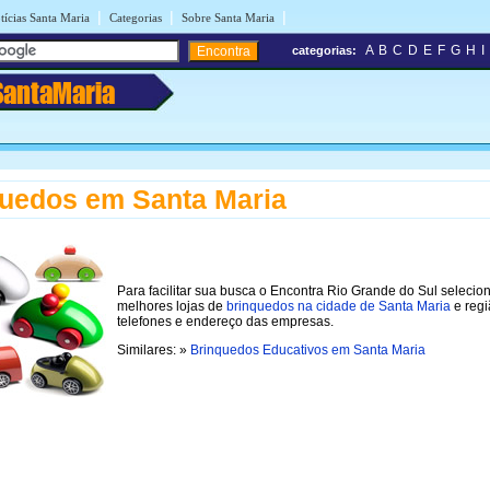
|
|
|
tícias Santa Maria
Categorias
Sobre Santa Maria
A
B
C
D
E
F
G
H
I
categorias:
SantaMaria
uedos em Santa Maria
Para facilitar sua busca o Encontra Rio Grande do Sul selecio
melhores lojas de
brinquedos na cidade de Santa Maria
e regi
telefones e endereço das empresas.
Similares: »
Brinquedos Educativos em Santa Maria