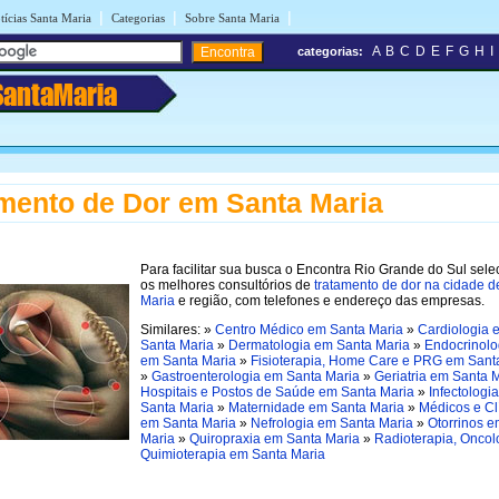
|
|
|
tícias Santa Maria
Categorias
Sobre Santa Maria
A
B
C
D
E
F
G
H
I
categorias:
SantaMaria
mento de Dor em Santa Maria
Para facilitar sua busca o Encontra Rio Grande do Sul sel
os melhores consultórios de
tratamento de dor na cidade d
Maria
e região, com telefones e endereço das empresas.
Similares: »
Centro Médico em Santa Maria
»
Cardiologia 
Santa Maria
»
Dermatologia em Santa Maria
»
Endocrinolo
em Santa Maria
»
Fisioterapia, Home Care e PRG em Sant
»
Gastroenterologia em Santa Maria
»
Geriatria em Santa 
Hospitais e Postos de Saúde em Santa Maria
»
Infectologi
Santa Maria
»
Maternidade em Santa Maria
»
Médicos e Cl
em Santa Maria
»
Nefrologia em Santa Maria
»
Otorrinos 
Maria
»
Quiropraxia em Santa Maria
»
Radioterapia, Oncol
Quimioterapia em Santa Maria