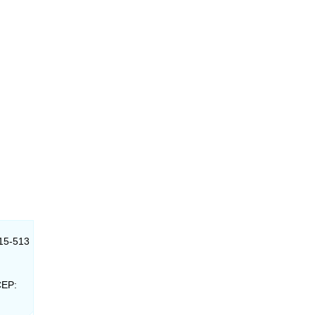
015-513
CEP: