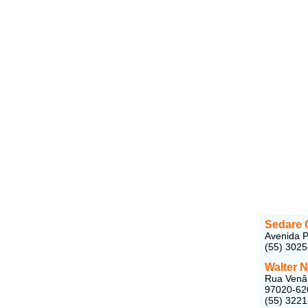
Sedare C
Avenida P
(55) 302
Walter 
Rua Venân
97020-62
(55) 322