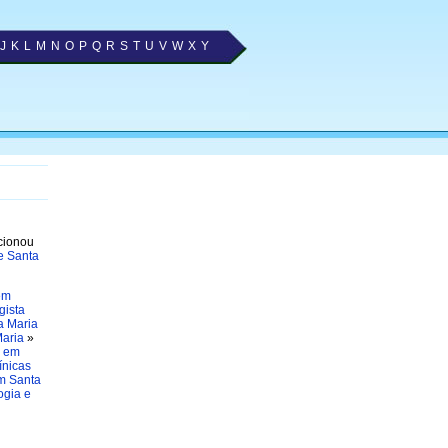
J
K
L
M
N
O
P
Q
R
S
T
U
V
W
X
Y
ecionou
e Santa
em
gista
a Maria
Maria
»
a em
ínicas
em Santa
ogia e