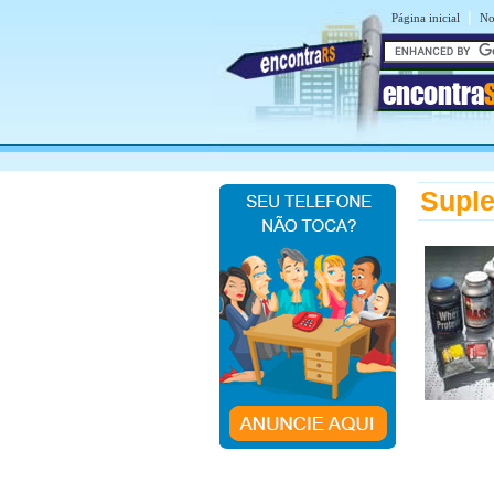
|
Página inicial
No
encontra
Suple