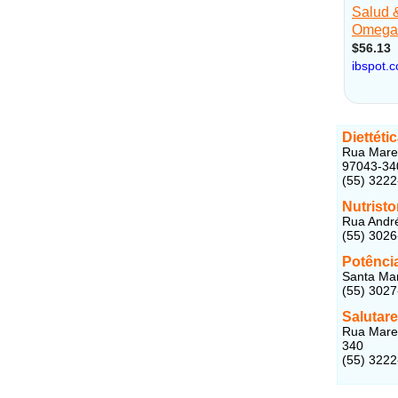
Diettéti
Rua Marec
97043-34
(55) 322
Nutrist
Rua André
(55) 302
Potênci
Santa Mar
(55) 302
Salutar
Rua Marec
340
(55) 322