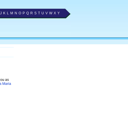
J
K
L
M
N
O
P
Q
R
S
T
U
V
W
X
Y
nou as
a Maria