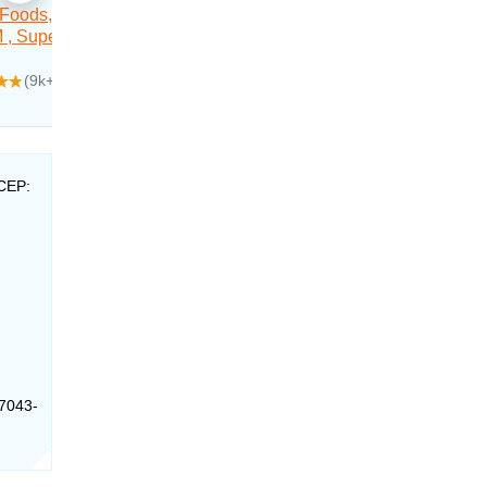
 CEP:
97043-