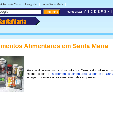
|
|
|
tícias Santa Maria
Categorias
Sobre Santa Maria
A
B
C
D
E
F
G
H
I
categorias:
SantaMaria
mentos Alimentares em Santa Maria
Para facilitar sua busca o Encontra Rio Grande do Sul selecio
melhores lojas de
suplementos alimentares na cidade de Sant
e região, com telefones e endereço das empresas.