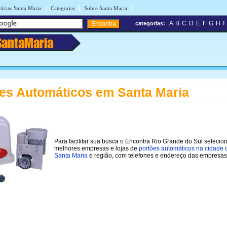
|
|
|
tícias Santa Maria
Categorias
Sobre Santa Maria
A
B
C
D
E
F
G
H
I
categorias:
SantaMaria
es Automáticos em Santa Maria
Para facilitar sua busca o Encontra Rio Grande do Sul selecio
melhores empresas e lojas de
portões automáticos na cidade 
Santa Maria
e região, com telefones e endereço das empresas