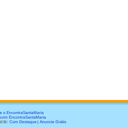
e o EncontraSantaMaria
 com EncontraSantaMaria
Com Destaque
Anuncie Grátis
CIE:
|