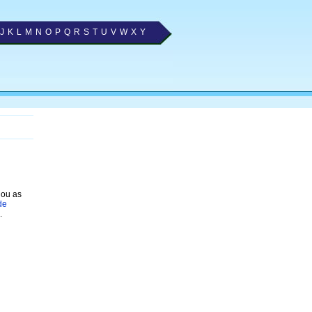
J
K
L
M
N
O
P
Q
R
S
T
U
V
W
X
Y
nou as
de
.