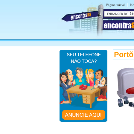
|
Página inicial
No
encontra
Portõ