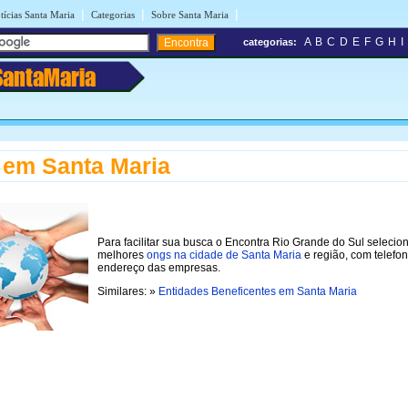
|
|
|
tícias Santa Maria
Categorias
Sobre Santa Maria
A
B
C
D
E
F
G
H
I
categorias:
SantaMaria
em Santa Maria
Para facilitar sua busca o Encontra Rio Grande do Sul selecio
melhores
ongs na cidade de Santa Maria
e região, com telefo
endereço das empresas.
Similares: »
Entidades Beneficentes em Santa Maria