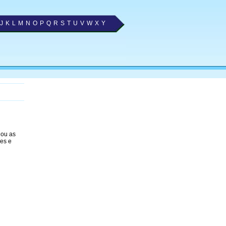
J
K
L
M
N
O
P
Q
R
S
T
U
V
W
X
Y
nou as
nes e