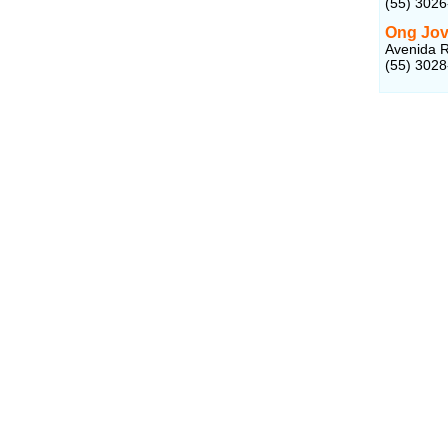
(55) 302
Ong Jov
Avenida R
(55) 302