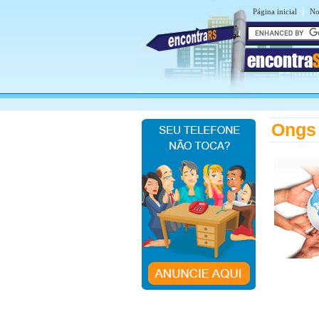
|
Página inicial
No
encontra
Ongs 