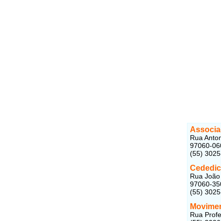
Associa
Rua Anton
97060-06
(55) 302
Cededic
Rua João 
97060-35
(55) 302
Movimen
Rua Profe