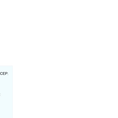
 CEP:
: