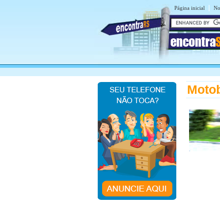
|
Página inicial
No
encontra
Motob