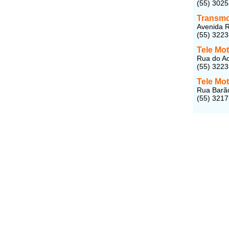
(55) 302
Transm
Avenida R
(55) 322
Tele Mo
Rua do Ac
(55) 322
Tele Mo
Rua Barão
(55) 321