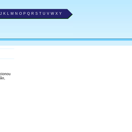
J
K
L
M
N
O
P
Q
R
S
T
U
V
W
X
Y
ecionou
ão,