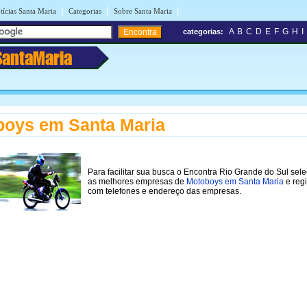
|
|
|
tícias Santa Maria
Categorias
Sobre Santa Maria
A
B
C
D
E
F
G
H
I
categorias:
SantaMaria
oys em Santa Maria
Para facilitar sua busca o Encontra Rio Grande do Sul sel
as melhores empresas de
Motoboys em Santa Maria
e regi
com telefones e endereço das empresas.