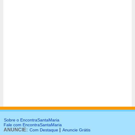
Sobre o EncontraSantaMaria
Fale com EncontraSantaMaria
ANUNCIE:
|
Com Destaque
Anuncie Grátis