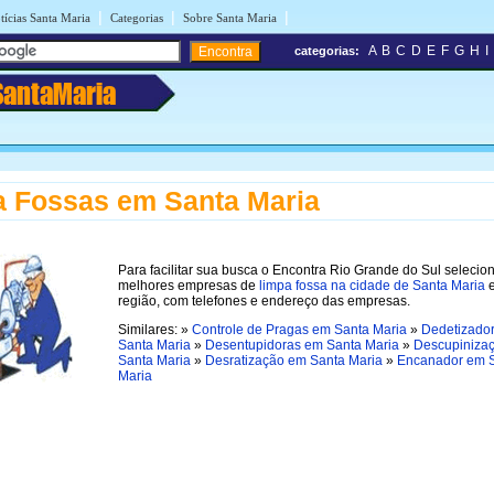
|
|
|
tícias Santa Maria
Categorias
Sobre Santa Maria
A
B
C
D
E
F
G
H
I
categorias:
SantaMaria
 Fossas em Santa Maria
Para facilitar sua busca o Encontra Rio Grande do Sul selecio
melhores empresas de
limpa fossa na cidade de Santa Maria
região, com telefones e endereço das empresas.
Similares: »
Controle de Pragas em Santa Maria
»
Dedetizado
Santa Maria
»
Desentupidoras em Santa Maria
»
Descupiniza
Santa Maria
»
Desratização em Santa Maria
»
Encanador em 
Maria