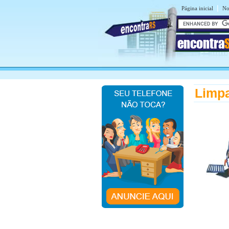
|
Página inicial
No
encontra
Limpa