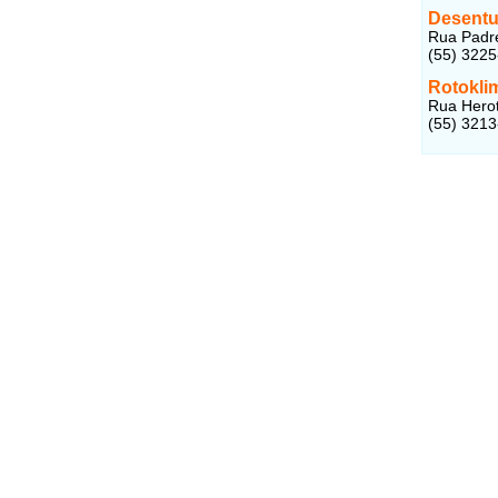
Desentu
Rua Padre
(55) 322
Rotokli
Rua Herot
(55) 321