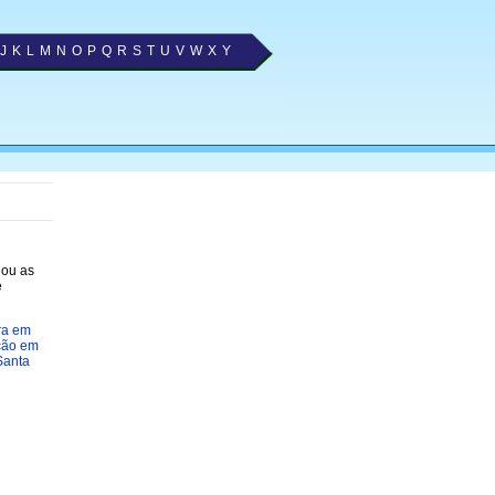
J
K
L
M
N
O
P
Q
R
S
T
U
V
W
X
Y
nou as
e
ra em
ção em
Santa