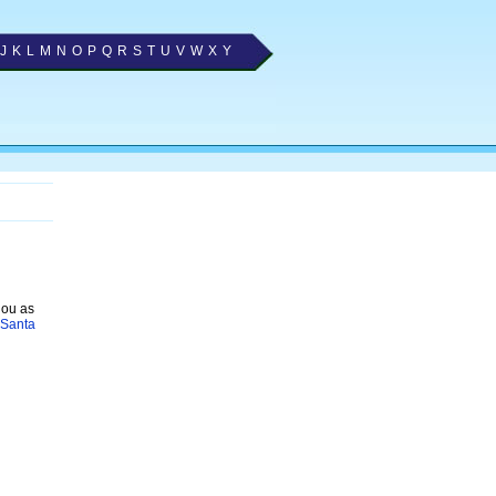
J
K
L
M
N
O
P
Q
R
S
T
U
V
W
X
Y
nou as
 Santa