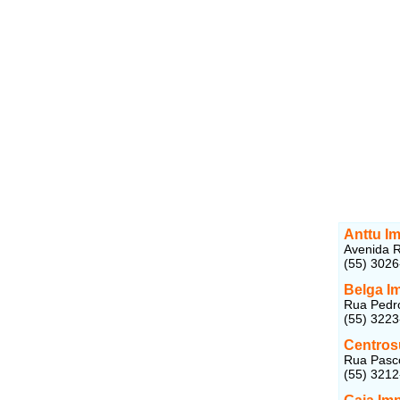
Anttu I
Avenida R
(55) 302
Belga I
Rua Pedro
(55) 322
Centros
Rua Pasco
(55) 321