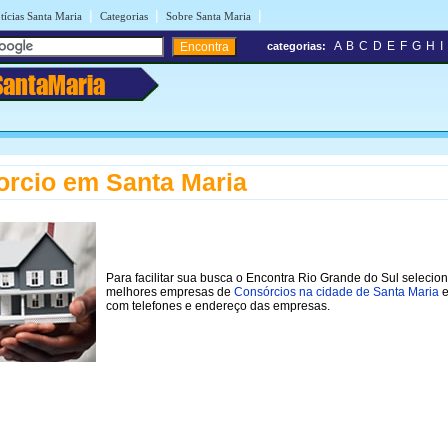
|
|
|
tícias Santa Maria
Categorias
Sobre Santa Maria
A
B
C
D
E
F
G
H
I
categorias:
SantaMaria
rcio em Santa Maria
Para facilitar sua busca o Encontra Rio Grande do Sul selecio
melhores empresas de
Consórcios na cidade de Santa Maria
e
com telefones e endereço das empresas.