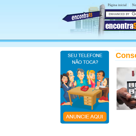
|
Página inicial
No
encontra
Conso