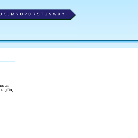
J
K
L
M
N
O
P
Q
R
S
T
U
V
W
X
Y
nou as
 região,