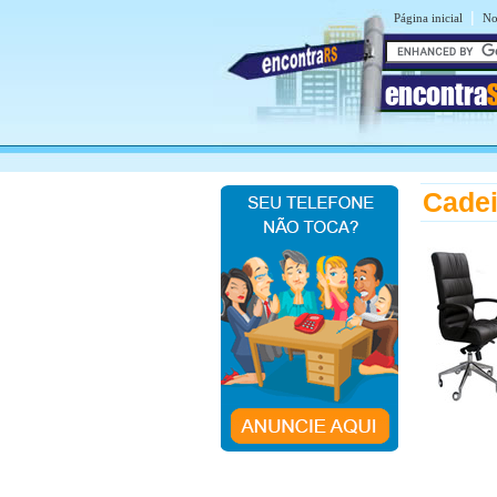
|
Página inicial
No
encontra
Cadei