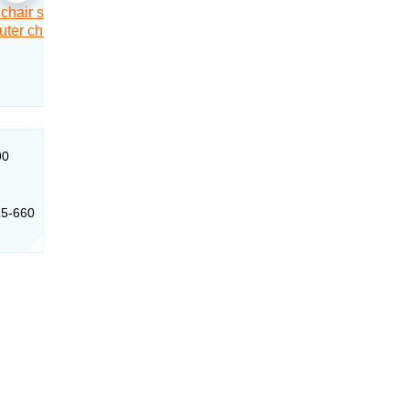
90
15-660