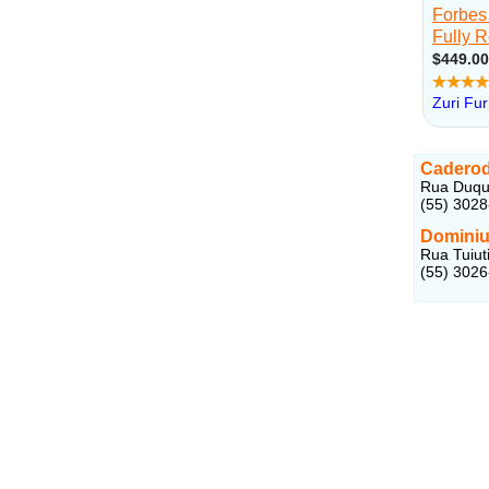
Caderod
Rua Duque
(55) 302
Domini
Rua Tuiut
(55) 302