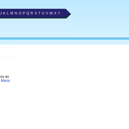
J
K
L
M
N
O
P
Q
R
S
T
U
V
W
X
Y
nou as
a Maria