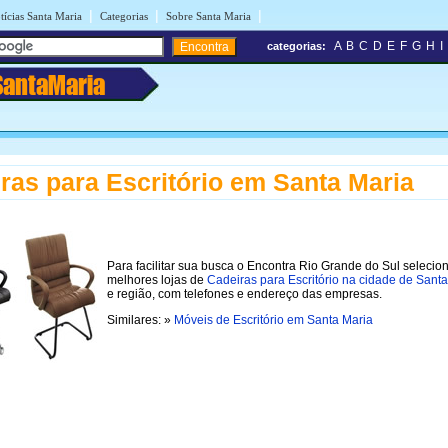
|
|
|
tícias Santa Maria
Categorias
Sobre Santa Maria
A
B
C
D
E
F
G
H
I
categorias:
SantaMaria
ras para Escritório em Santa Maria
Para facilitar sua busca o Encontra Rio Grande do Sul selecio
melhores lojas de
Cadeiras para Escritório na cidade de Sant
e região, com telefones e endereço das empresas.
Similares: »
Móveis de Escritório em Santa Maria