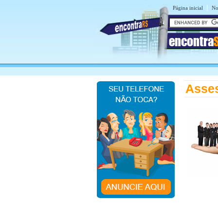
|
Página inicial
No
encontra
Asses