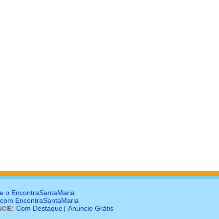
e o EncontraSantaMaria
 com EncontraSantaMaria
Com Destaque
Anuncie Grátis
CIE:
|