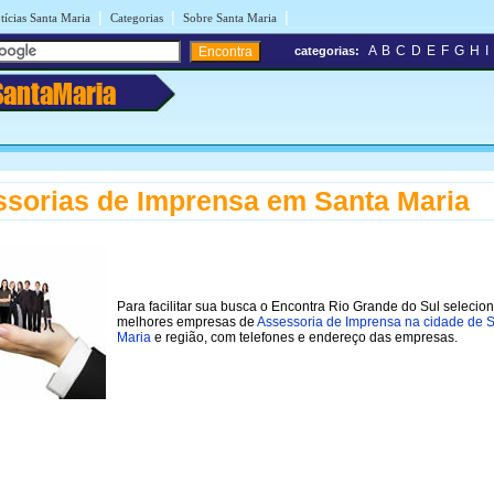
|
|
|
tícias Santa Maria
Categorias
Sobre Santa Maria
A
B
C
D
E
F
G
H
I
categorias:
SantaMaria
sorias de Imprensa em Santa Maria
Para facilitar sua busca o Encontra Rio Grande do Sul selecio
melhores empresas de
Assessoria de Imprensa na cidade de 
Maria
e região, com telefones e endereço das empresas.