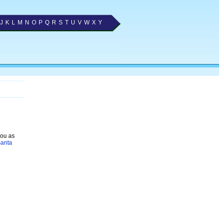
J
K
L
M
N
O
P
Q
R
S
T
U
V
W
X
Y
nou as
Santa