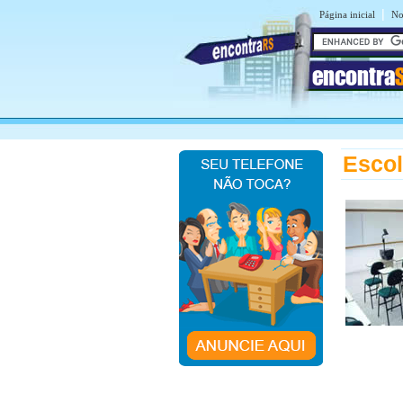
|
Página inicial
No
encontra
Escol