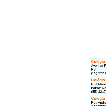
Colégio
Avenida P
RS
(55) 322
Colégio
Rua Marec
Bairro: N
(55) 321
Colégio 
Rua Andra