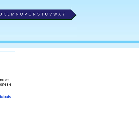
J
K
L
M
N
O
P
Q
R
S
T
U
V
W
X
Y
nou as
fones e
cipais