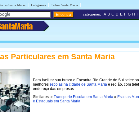
|
|
|
tícias Santa Maria
Categorias
Sobre Santa Maria
A
B
C
D
E
F
G
H
I
categorias:
SantaMaria
as Particulares em Santa Maria
Para facilitar sua busca o Encontra Rio Grande do Sul selecio
melhores
escolas na cidade de Santa Maria
e região, com tele
endereço das empresas.
Similares: »
Transporte Escolar em Santa Maria
»
Escolas Muni
e Estaduais em Santa Maria