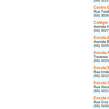
(55) 322
Centro 
Rua Tuiut
(55) 302
Colégio 
Avenida N
(55) 302
Escola B
Avenida B
(55) 322
Escola 
Travessa 
(55) 322
Escola 
Rua Irmão
(55) 321
Escola S
Rua Viscon
(55) 322
Escola 
Rua Cruz 
(55) 322